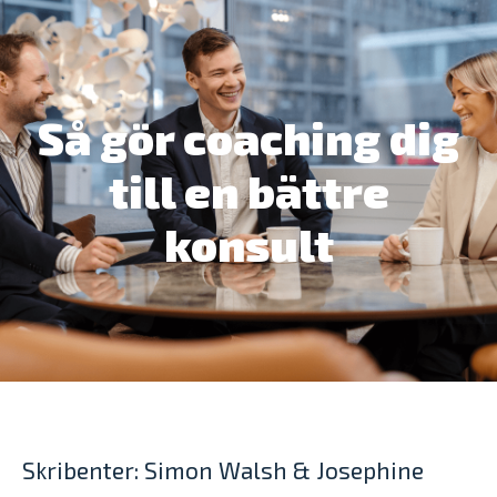
Så gör coaching dig
till en bättre
konsult
Skribenter: Simon Walsh & Josephine