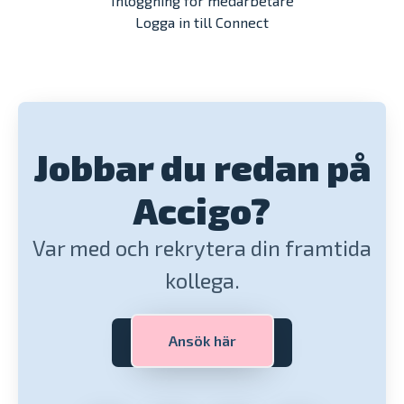
Inloggning för medarbetare
Logga in till Connect
Jobbar du redan på
Accigo?
Var med och rekrytera din framtida
kollega.
Ansök här
Logga in