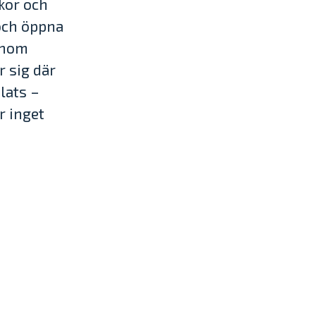
skor och
 och öppna
genom
 sig där
lats –
r inget