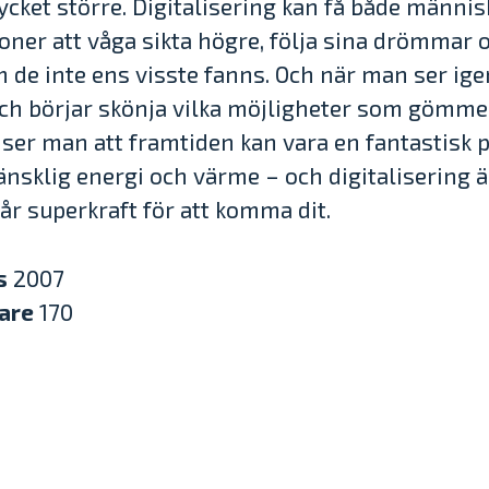
ycket större. Digitalisering kan få både männi
oner att våga sikta högre, följa sina drömmar
 de inte ens visste fanns. Och när man ser i
ch börjar skönja vilka möjligheter som gömmer
ser man att framtiden kan vara en fantastisk p
änsklig energi och värme – och digitalisering ä
år superkraft för att komma dit.
s
2007
are
170