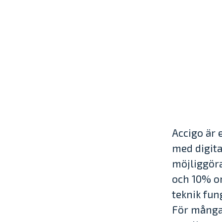
Accigo är 
med digit
möjliggöra
och 10% o
teknik fun
För många 