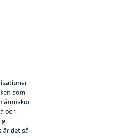
nisationer
niken som
 människor
ka och
ig.
 är det så