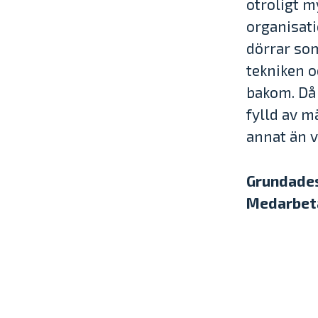
otroligt m
organisati
dörrar som
tekniken o
bakom. Då 
fylld av m
annat än v
Grundade
Medarbet