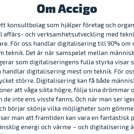
Om Accigo
ett konsultbolag som hjälper företag och orga
al affärs- och verksamhetsutveckling med tek
re. För oss handlar digitalisering till 90% om
m teknik. Det är när samspelet mellan männis
gerar som digitaliseringens fulla styrka visar s
handlar digitalisering mest om teknik. För oss
ycket större. Digitalisering kan få både männi
oner att våga sikta högre, följa sina drömmar
 de inte ens visste fanns. Och när man ser i
ch börjar skönja vilka möjligheter som gömmer
ser man att framtiden kan vara en fantastisk p
änsklig energi och värme – och digitalisering ä