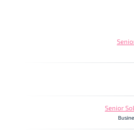
Senio
Senior So
Busine