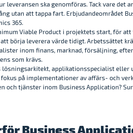
ur leveransen ska genomföras. Tack vare det ar
ång utan att tappa fart. Erbjudandeområdet Bu
ics 365.
nimum Viable Product i projektets start, för att
tt börja leverera värde tidigt. Arbetssättet k
lister inom finans, marknad, försäljning, efte
tens som krävs.
lösningsarkitekt, applikationsspecialist eller
 fokus på implementationer av affärs- och ve
en och tjänster inom Business Application? Sur
för Business Applicat