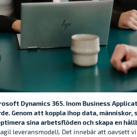
rosoft Dynamics 365. Inom Business Applicati
ärde. Genom att koppla ihop data, människor
optimera sina arbetsflöden och skapa en hållb
gil leveransmodell. Det innebär att oavsett v