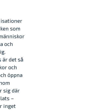
nisationer
niken som
 människor
ka och
ig.
 är det så
skor och
 och öppna
genom
 sig där
lats –
r inget