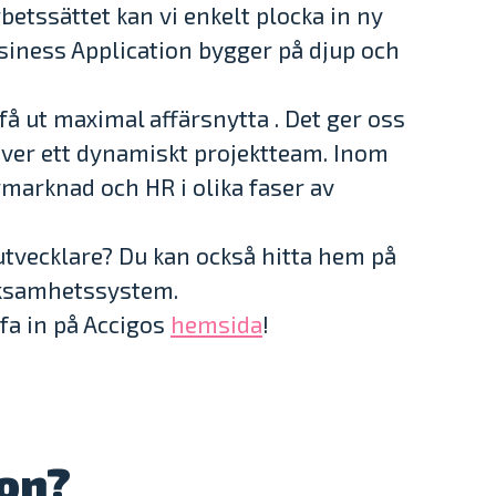
betssättet kan vi enkelt plocka in ny
siness Application bygger på djup och
 få ut maximal affärsnytta . Det ger oss
räver ett dynamiskt projektteam. Inom
rmarknad och HR i olika faser av
 utvecklare? Du kan också hitta hem på
rksamhetssystem.
fa in på Accigos
hemsida
!
ion?