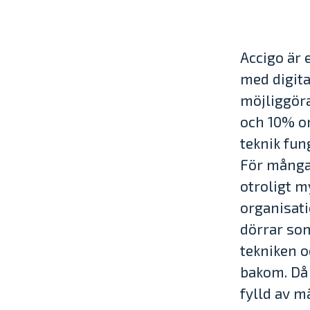
Accigo är 
med digit
möjliggöra
och 10% o
teknik fun
För många 
otroligt m
organisati
dörrar som
tekniken o
bakom. Då 
fylld av m