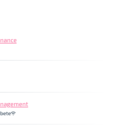
inance
management
rbete