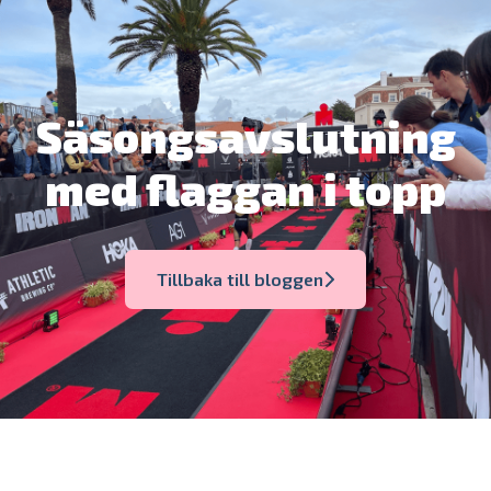
Säsongsavslutning
med flaggan i topp
Tillbaka till bloggen