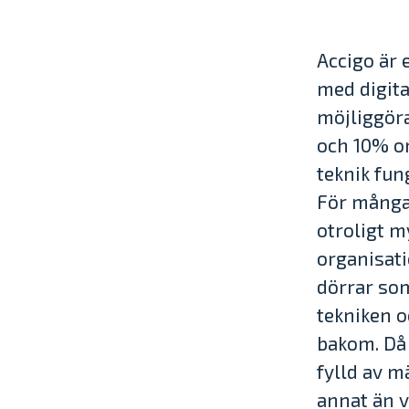
Accigo är 
med digit
möjliggöra
och 10% o
teknik fun
För många 
otroligt m
organisati
dörrar som
tekniken o
bakom. Då 
fylld av m
annat än v