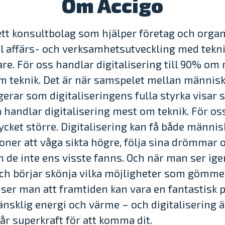
Om Accigo
ett konsultbolag som hjälper företag och orga
al affärs- och verksamhetsutveckling med tek
re. För oss handlar digitalisering till 90% om
m teknik. Det är när samspelet mellan männis
gerar som digitaliseringens fulla styrka visar s
handlar digitalisering mest om teknik. För oss
ycket större. Digitalisering kan få både männi
oner att våga sikta högre, följa sina drömmar
 de inte ens visste fanns. Och när man ser i
ch börjar skönja vilka möjligheter som gömmer
ser man att framtiden kan vara en fantastisk p
änsklig energi och värme – och digitalisering ä
år superkraft för att komma dit.