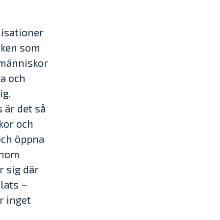
nisationer
niken som
 människor
ka och
ig.
 är det så
skor och
 och öppna
genom
 sig där
lats –
r inget