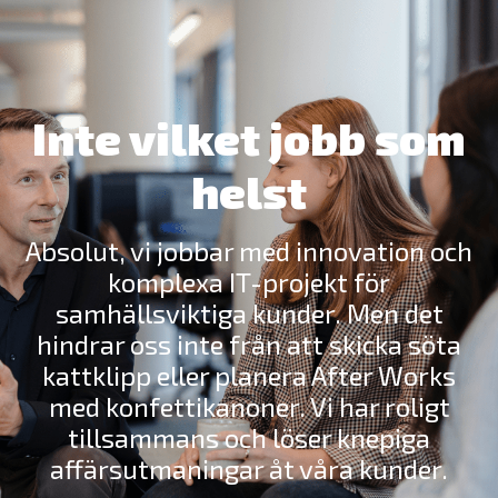
Inte vilket jobb som
helst
Absolut, vi jobbar med innovation och
komplexa IT-projekt för
samhällsviktiga kunder. Men det
hindrar oss inte från att skicka söta
kattklipp eller planera After Works
med konfettikanoner. Vi har roligt
tillsammans och löser knepiga
affärsutmaningar åt våra kunder.